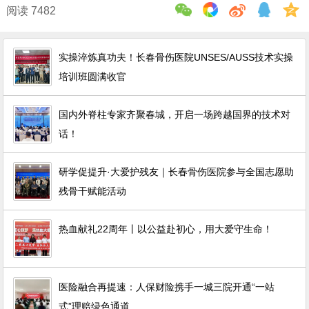
阅读 7482
实操淬炼真功夫！长春骨伤医院UNSES/AUSS技术实操
培训班圆满收官
国内外脊柱专家齐聚春城，开启一场跨越国界的技术对
话！
研学促提升·大爱护残友｜长春骨伤医院参与全国志愿助
残骨干赋能活动
热血献礼22周年丨以公益赴初心，用大爱守生命！
医险融合再提速：人保财险携手一城三院开通“一站
式”理赔绿色通道