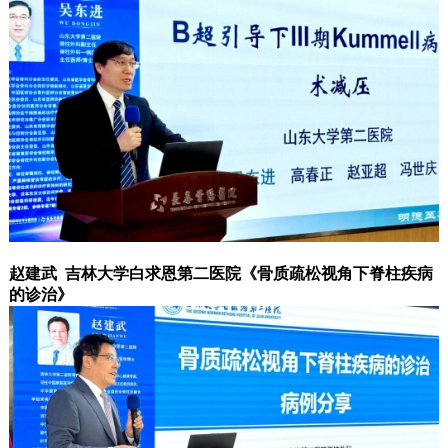
赵建武 吉林大学白求恩第二医院《骨质疏松视角下脊柱疾病
的诊治》