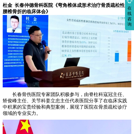

杜金 长春仲德骨科医院《弯角椎体成形术治疗骨质疏松性胸
在
腰椎骨折的临床体会》
线
咨
询
长春骨伤医院专家团队积极参与，由脊柱科寇冠主任、
矫俊峰主任、关节科姜立忠主任代表医院分享了在临床实践
中积累的宝贵经验和典型案例，展现了医院在骨质疏松诊疗
领域的专业实力。