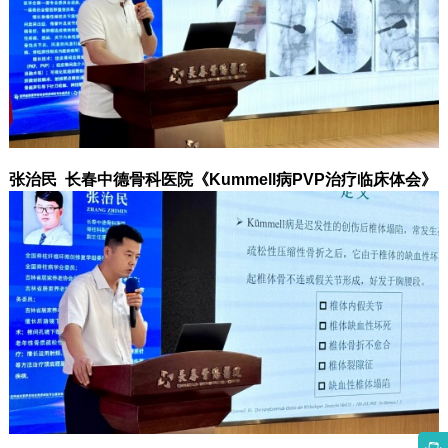
张治民 长春中德骨科医院《Kummell病PVP治疗临床体会》